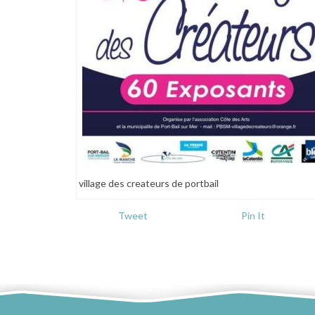
village des createurs de portbail
Tweet
Pin It