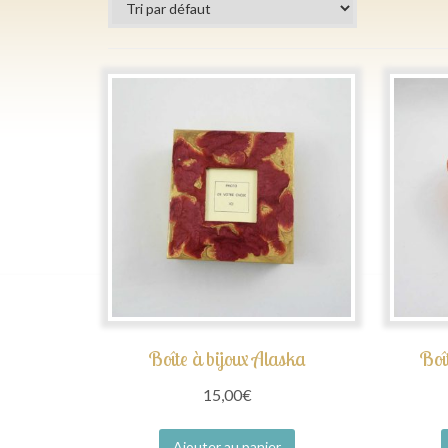
Boîte à bijoux Alaska
Boît
15,00
€
Ajouter au panier