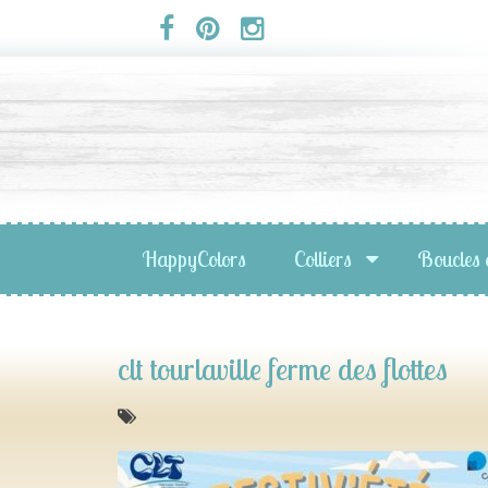
Panneau de gestion des cookies
HappyColors
Colliers
Boucles 
clt tourlaville ferme des flottes