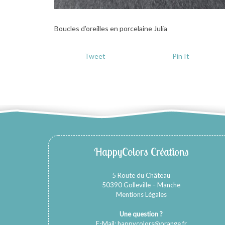
Boucles d’oreilles en porcelaine Julia
Tweet
Pin It
HappyColors Créations
5 Route du Château
50390 Golleville – Manche
Mentions Légales
Une question ?
E-Mail:
happycolors@orange.fr