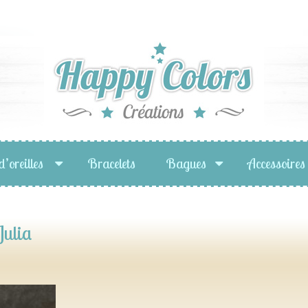
d’oreilles
Bracelets
Bagues
Accessoires
Julia