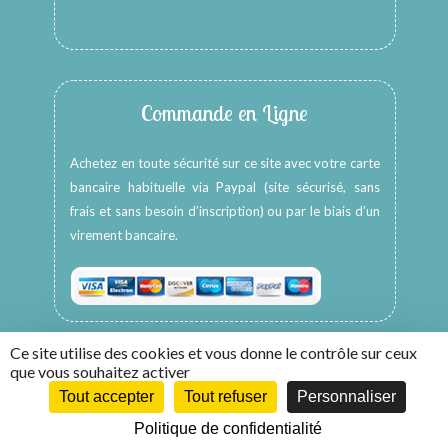
Commande en Ligne
Achetez en toute sécurité sur ce site avec votre carte
bancaire habituelle via Paypal (site sécurisé, sans
frais et sans besoin d’inscription) ou par le biais d’un
virement bancaire.
Ce site utilise des cookies et vous donne le contrôle sur ceux
que vous souhaitez activer
Tout accepter
Tout refuser
Personnaliser
Copyright © 2026 -
HappyColors Créations
Politique de confidentialité
Création WebCom.Me