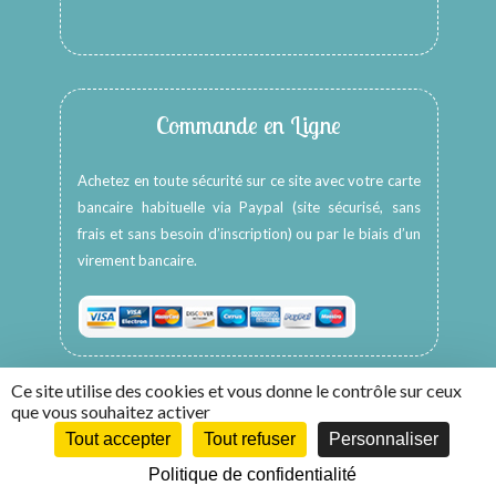
Commande en Ligne
Achetez en toute sécurité sur ce site avec votre carte
bancaire habituelle via Paypal (site sécurisé, sans
frais et sans besoin d’inscription) ou par le biais d’un
virement bancaire.
Ce site utilise des cookies et vous donne le contrôle sur ceux
que vous souhaitez activer
Tout accepter
Tout refuser
Personnaliser
Copyright © 2026 -
HappyColors Créations
Politique de confidentialité
Création WebCom.Me