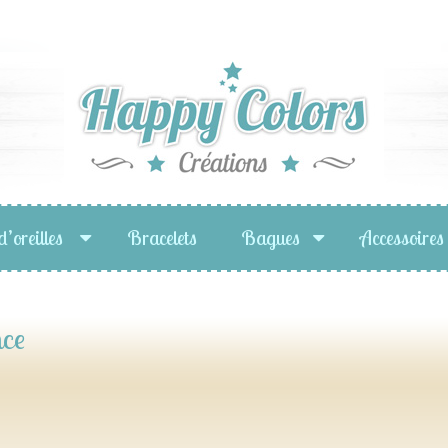
d’oreilles
Bracelets
Bagues
Accessoires
nce