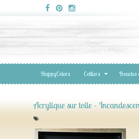
Panneau de gestion des cookies
HappyColors
Colliers
Boucles 
Acrylique sur toile – Incandesce