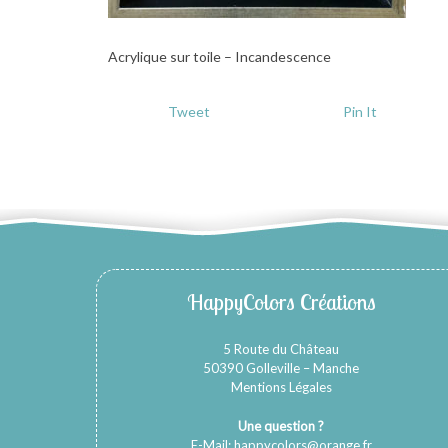
Acrylique sur toile – Incandescence
Tweet
Pin It
HappyColors Créations
5 Route du Château
50390 Golleville – Manche
Mentions Légales
Une question ?
E-Mail:
happycolors@orange.fr