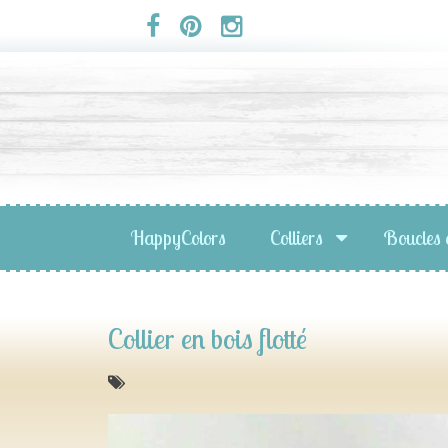
Panneau de gestion des cookies
HappyColors
Colliers
Boucles 
Collier en bois flotté