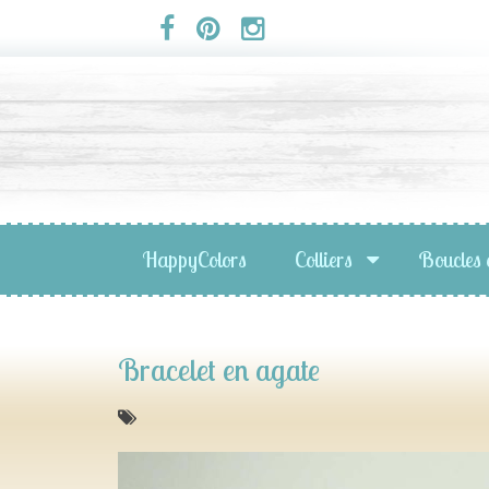
Panneau de gestion des cookies
HappyColors
Colliers
Boucles 
Bracelet en agate