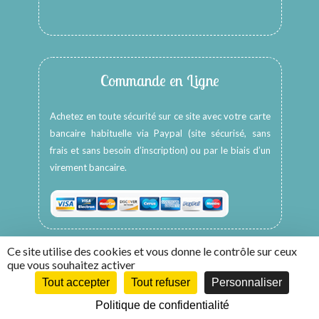
Commande en Ligne
Achetez en toute sécurité sur ce site avec votre carte
bancaire habituelle via Paypal (site sécurisé, sans
frais et sans besoin d’inscription) ou par le biais d’un
virement bancaire.
Ce site utilise des cookies et vous donne le contrôle sur ceux
que vous souhaitez activer
Tout accepter
Tout refuser
Personnaliser
Copyright © 2026 -
HappyColors Créations
Politique de confidentialité
Création WebCom.Me