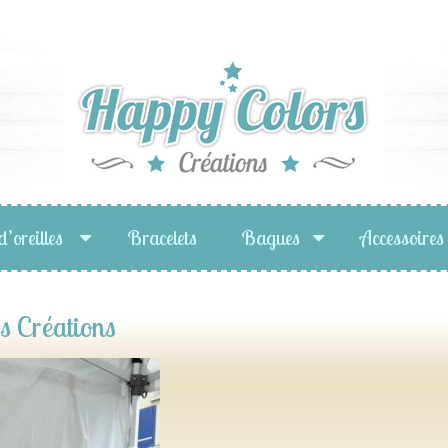
d’oreilles
Bracelets
Bagues
Accessoires
s Créations