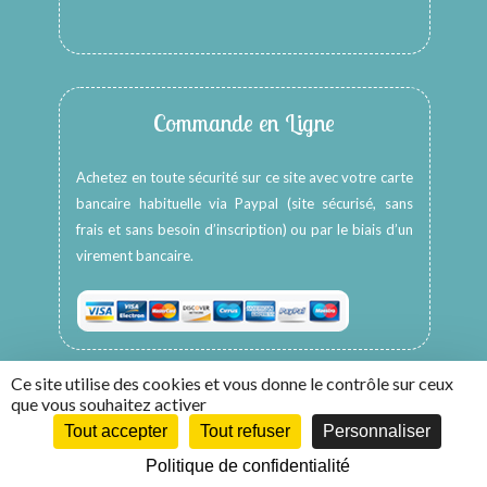
Commande en Ligne
Achetez en toute sécurité sur ce site avec votre carte
bancaire habituelle via Paypal (site sécurisé, sans
frais et sans besoin d’inscription) ou par le biais d’un
virement bancaire.
Ce site utilise des cookies et vous donne le contrôle sur ceux
que vous souhaitez activer
Tout accepter
Tout refuser
Personnaliser
Copyright © 2026 -
HappyColors Créations
Politique de confidentialité
Création WebCom.Me