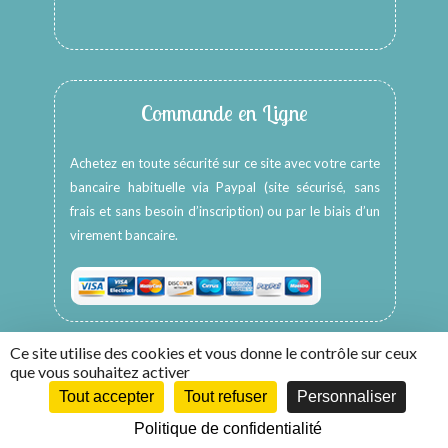
Commande en Ligne
Achetez en toute sécurité sur ce site avec votre carte
bancaire habituelle via Paypal (site sécurisé, sans
frais et sans besoin d’inscription) ou par le biais d’un
virement bancaire.
Ce site utilise des cookies et vous donne le contrôle sur ceux
que vous souhaitez activer
Tout accepter
Tout refuser
Personnaliser
Copyright © 2026 -
HappyColors Créations
Politique de confidentialité
Création WebCom.Me