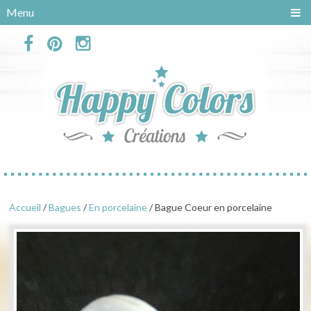
Panneau de gestion des cookies
Menu
Accueil
/
Bagues
/
En porcelaine
/ Bague Coeur en porcelaine