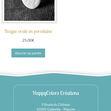
Bague ovale en porcelaine
25,00
€
Ajouter au panier
HappyColors Créations
5 Route du Château
50390 Golleville – Manche