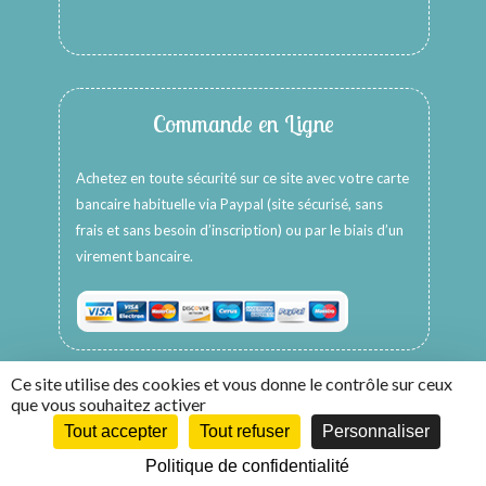
Commande en Ligne
Achetez en toute sécurité sur ce site avec votre carte
bancaire habituelle via Paypal (site sécurisé, sans
frais et sans besoin d’inscription) ou par le biais d’un
virement bancaire.
Ce site utilise des cookies et vous donne le contrôle sur ceux
que vous souhaitez activer
Tout accepter
Tout refuser
Personnaliser
Copyright © 2026 -
HappyColors Créations
Politique de confidentialité
Création WebCom.Me