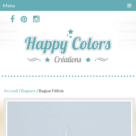
Panneau de gestion des cookies
Menu
Accueil
/
Bagues
/ Bague Félicie