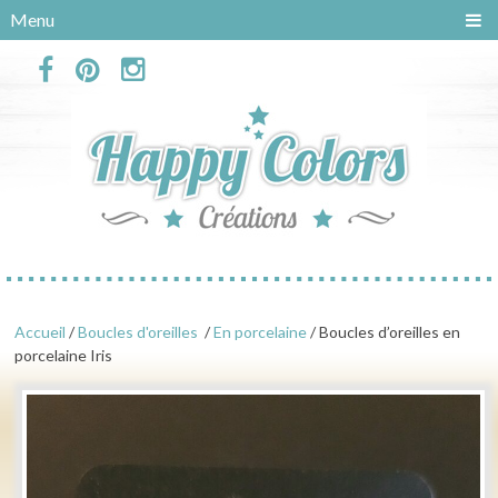
Panneau de gestion des cookies
Menu
Accueil
/
Boucles d'oreilles
/
En porcelaine
/ Boucles d’oreilles en
porcelaine Iris