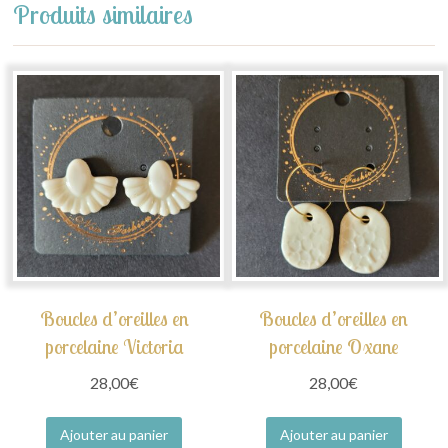
Produits similaires
Boucles d’oreilles en
Boucles d’oreilles en
porcelaine Victoria
porcelaine Oxane
28,00
€
28,00
€
Ajouter au panier
Ajouter au panier