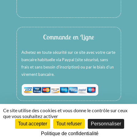
Commande en Ligne
Achetez en toute sécurité sur ce site avec votre carte
bancaire habituelle via Paypal (site sécurisé, sans
frais et sans besoin d’inscription) ou par le biais d’un
virement bancaire.
Ce site utilise des cookies et vous donne le contrôle sur ceux
que vous souhaitez activer
Tout accepter
Tout refuser
Personnaliser
Copyright © 2026 -
HappyColors Créations
Politique de confidentialité
Création WebCom.Me