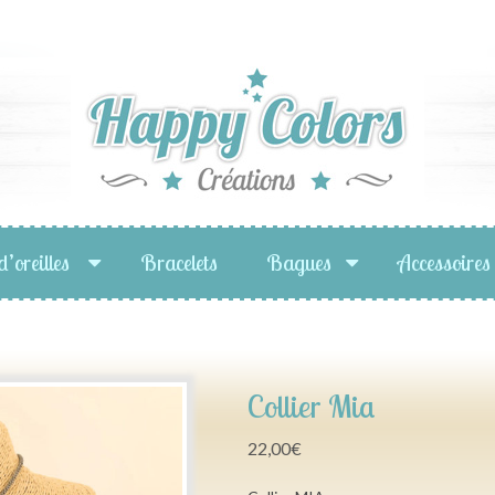
d’oreilles
Bracelets
Bagues
Accessoires
Collier Mia
22,00
€