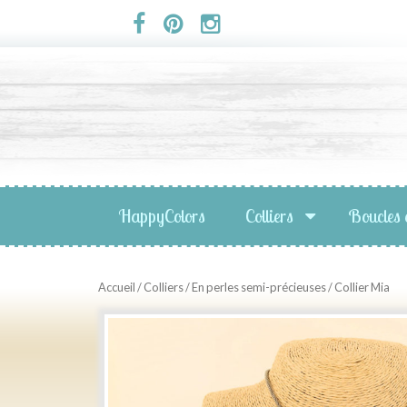
Panneau de gestion des cookies
HappyColors
Colliers
Boucles 
Accueil
/
Colliers
/
En perles semi-précieuses
/ Collier Mia