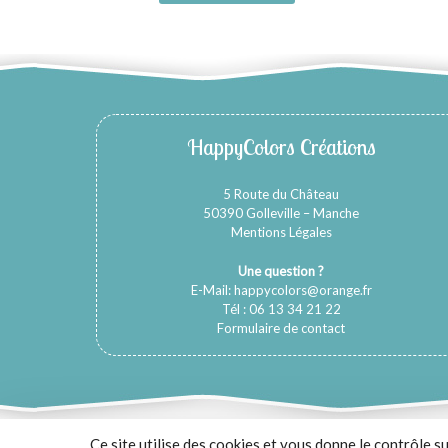
HappyColors Créations
5 Route du Château
50390 Golleville – Manche
Mentions Légales
Une question ?
E-Mail:
happycolors@orange.fr
Tél : 06 13 34 21 22
Formulaire de contact
Ce site utilise des cookies et vous donne le contrôle s
Copyright © 2026 -
HappyColors Créations