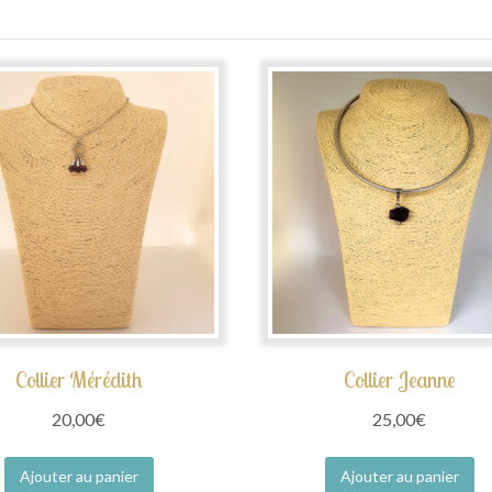
Collier Mérédith
Collier Jeanne
20,00
€
25,00
€
Ajouter au panier
Ajouter au panier