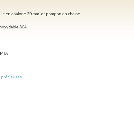
oule en abalone 20 mm et pompon en chaine
inoxydable 304.
s MIA
i-précieuses