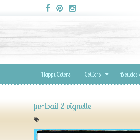
Panneau de gestion des cookies
HappyColors
Colliers
Boucles 
portbail 2 vignette