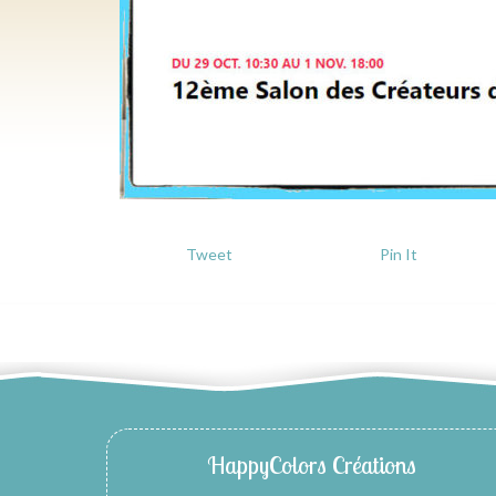
Tweet
Pin It
HappyColors Créations